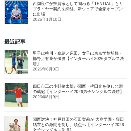
西岡良仁が投資家として関わる「TENTIAL」とサ
プライヤー契約を締結。新ウェアで全豪オープン
に出場
2025年1月10日
最近記事
男子は柳川・森島／床田、女子は東京学館船橋・
梛野／有我が優勝【インターハイ2026ダブルス決
勝】
2026年8月9日
四日市工の小野倫太郎が関西・稗田光を倒し悲願
の戴冠【インターハイ2026男子シングルス決勝】
2026年8月9日
関西対決！神戸野田の石田実莉が 大商学園・窪田
結衣との激闘を制し、頂点へ【インターハイ2026
女子シングルス決勝】