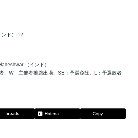
（インド）[12]
t Maheshwari（インド）
過者、W：主催者推薦出場、SE：予選免除、L：予選敗者
Threads
Hatena
Copy