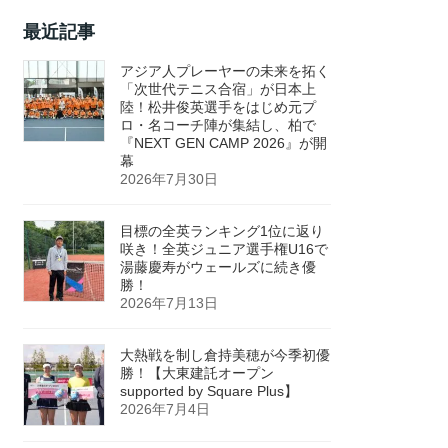
最近記事
アジア人プレーヤーの未来を拓く
「次世代テニス合宿」が日本上
陸！松井俊英選手をはじめ元プ
ロ・名コーチ陣が集結し、柏で
『NEXT GEN CAMP 2026』が開
幕
2026年7月30日
目標の全英ランキング1位に返り
咲き！全英ジュニア選手権U16で
湯藤慶寿がウェールズに続き優
勝！
2026年7月13日
大熱戦を制し倉持美穂が今季初優
勝！【大東建託オープン
supported by Square Plus】
2026年7月4日