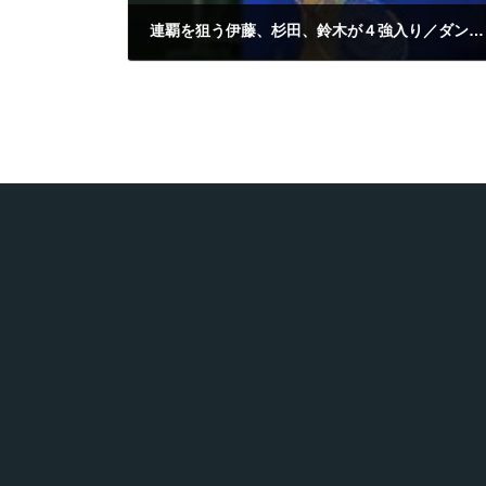
連覇を狙う伊藤、杉田、鈴木が４強入り／ダンロップＷＣ男子
2011年11月26日