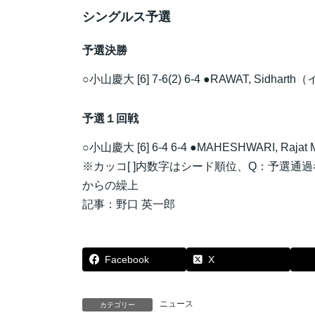
シングルス予選
予選決勝
○小山慶大 [6] 7-6(2) 6-4 ●RAWAT, Sidharth
予選１回戦
○小山慶大 [6] 6-4 6-4 ●MAHESHWARI, Raja
※カッコ[ ]内数字はシード順位、Q：予選通
からの繰上
記事：野口 英一郎
Facebook
X
ニュース
カテゴリー