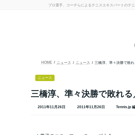
コ
ナ
プロ選手、コーチらによるテニスエキスパートのテニ
ン
ビ
テ
ゲ
ン
ー
ツ
シ
へ
ョ
ス
ン
キ
に
ッ
移
プ
動
HOME
ニュース
ニュース
三橋淳、準々決勝で敗れ
ニュース
三橋淳、準々決勝で敗れる
最
2011年11月26日
2011年11月26日
Tennis.jp
終
更
新
日
時
: