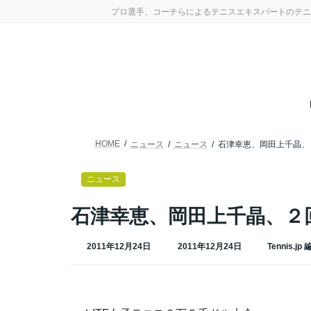
コ
ナ
プロ選手、コーチらによるテニスエキスパートのテニ
ン
ビ
テ
ゲ
ン
ー
ツ
シ
へ
ョ
ス
ン
キ
に
ッ
移
プ
動
HOME
ニュース
ニュース
石津幸恵、岡田上千晶、
ニュース
石津幸恵、岡田上千晶、２
最
2011年12月24日
2011年12月24日
Tennis.jp
終
更
新
日
時
: