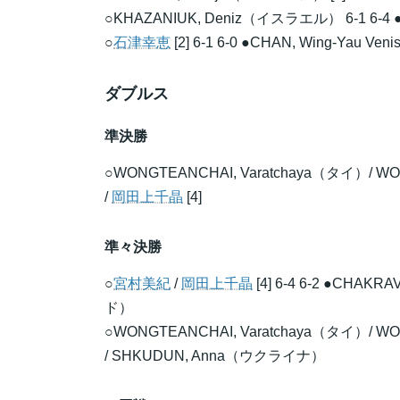
○KHAZANIUK, Deniz（イスラエル） 6-1 6-4 
○
石津幸恵
[2] 6-1 6-0 ●CHAN, Wing-Yau V
ダブルス
準決勝
○WONGTEANCHAI, Varatchaya（タイ）/ WONG
/
岡田上千晶
[4]
準々決勝
○
宮村美紀
/
岡田上千晶
[4] 6-4 6-2 ●CHAK
ド）
○WONGTEANCHAI, Varatchaya（タイ）/ WON
/ SHKUDUN, Anna（ウクライナ）