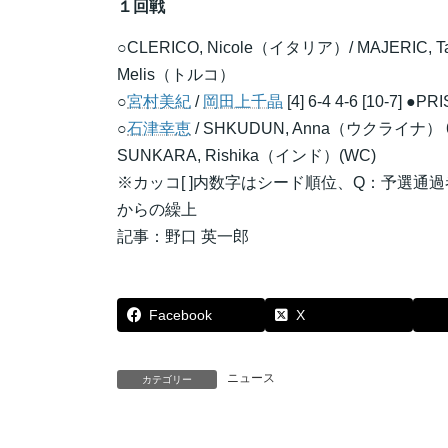
１回戦
○CLERICO, Nicole（イタリア）/ MAJERIC, T
Melis（トルコ）
○
宮村美紀
/
岡田上千晶
[4] 6-4 4-6 [10-7
○
石津幸恵
/ SHKUDUN, Anna（ウクライナ） 6-2
SUNKARA, Rishika（インド）(WC)
※カッコ[ ]内数字はシード順位、Q：予選通
からの繰上
記事：野口 英一郎
Facebook
X
ニュース
カテゴリー