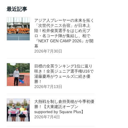
最近記事
アジア人プレーヤーの未来を拓く
「次世代テニス合宿」が日本上
陸！松井俊英選手をはじめ元プ
ロ・名コーチ陣が集結し、柏で
『NEXT GEN CAMP 2026』が開
幕
2026年7月30日
目標の全英ランキング1位に返り
咲き！全英ジュニア選手権U16で
湯藤慶寿がウェールズに続き優
勝！
2026年7月13日
大熱戦を制し倉持美穂が今季初優
勝！【大東建託オープン
supported by Square Plus】
2026年7月4日