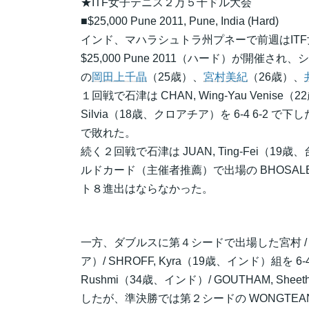
★ITF女子テニス２万５千ドル大会
■$25,000 Pune 2011, Pune, India (Hard)
インド、マハラシュトラ州プネーで前週はIT
$25,000 Pune 2011（ハード）が開催さ
の
岡田上千晶
（25歳）、
宮村美紀
（26歳）、
１回戦で石津は CHAN, Wing-Yau Venise（2
Silvia（18歳、クロアチア）を 6-4 6-
で敗れた。
続く２回戦で石津は JUAN, Ting-Fei（19歳
ルドカード（主催者推薦）で出場の BHOSALE, 
ト８進出はならなかった。
一方、ダブルスに第４シードで出場した宮村 / 岡田
ア）/ SHROFF, Kyra（19歳、インド）組を 6-4
Rushmi（34歳、インド）/ GOUTHAM, She
したが、準決勝では第２シードの WONGTEANCHAI