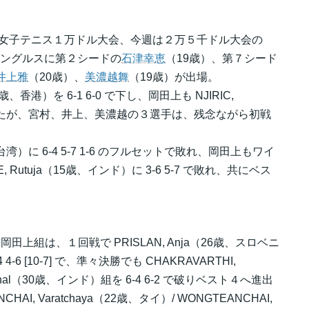
F女子テニス１万ドル大会、今週は２万５千ドル大会の
れ、シングルスに第２シードの
石津幸恵
（19歳）、第７シード
井上雅
（20歳）、
美濃越舞
（19歳）が出場。
2歳、香港）を 6-1 6-0 で下し、岡田上も NJIRIC,
2 で下したが、宮村、井上、美濃越の３選手は、残念ながら初戦
、台湾）に 6-4 5-7 1-6 のフルセットで敗れ、岡田上もワイ
Rutuja（15歳、インド）に 3-6 5-7 で敗れ、共にベス
上組は、１回戦で PRISLAN, Anja（26歳、スロベニ
 4-6 [10-7] で、準々決勝でも CHAKRAVARTHI,
ethal（30歳、インド）組を 6-4 6-2 で破りベスト４へ進出
, Varatchaya（22歳、タイ）/ WONGTEANCHAI,