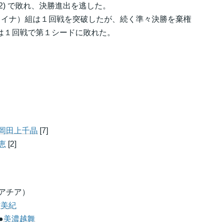
-7(2) で敗れ、決勝進出を逃した。
歳、ウクライナ）組は１回戦を突破したが、続く準々決勝を棄権
ルコ）組は１回戦で第１シードに敗れた。
岡田上千晶
[7]
恵
[2]
（クロアチア）
村美紀
●
美濃越舞