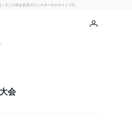
載！テニス好き必見のテニスポータルサイトです。
会
員
登
録
せ
大会