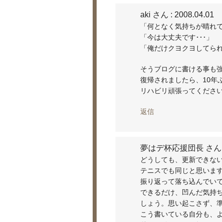
aki さん
: 2008.04.01
「何となく気持ちが晴れて･
「今は大丈夫です･･･」
「俺だけクヨクヨしてら
そうブログに書ける事も
復帰されましたら、10年
リハビリ頑張ってくださ
返信
夢はデ杯応援団長 さん
どうしても、更新できな
テニスでも同じと思いま
振り返って落ち込んでい
できるだけ、凹んだ気持
しょう。思い起こさず、
こう書いている自分も、