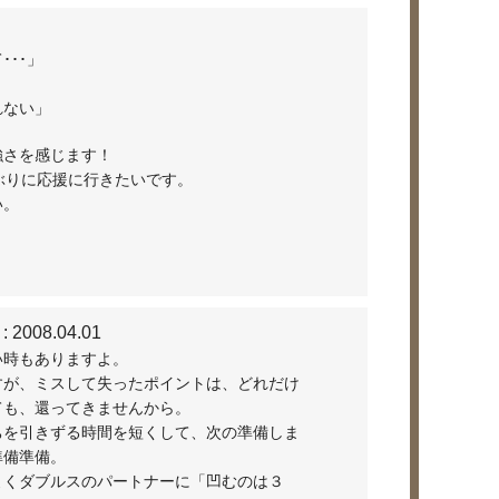
･･」
れない」
強さを感じます！
ぶりに応援に行きたいです。
い。
: 2008.04.01
い時もありますよ。
すが、ミスして失ったポイントは、どれだけ
ても、還ってきませんから。
ちを引きずる時間を短くして、次の準備しま
準備準備。
よくダブルスのパートナーに「凹むのは３