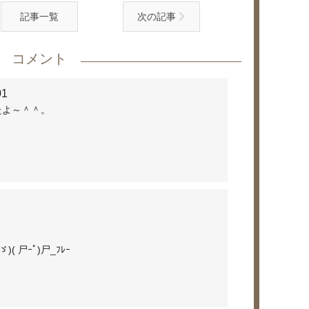
記事一覧
次の記事
コメント
01
たよ～＾＾。
)( 尸ｰﾟ)尸_ﾌﾚｰ