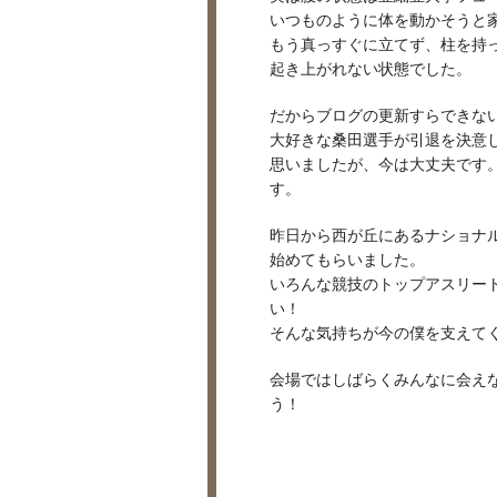
いつものように体を動かそうと
もう真っすぐに立てず、柱を持
起き上がれない状態でした。
だからブログの更新すらできな
大好きな桑田選手が引退を決意
思いましたが、今は大丈夫です
す。
昨日から西が丘にあるナショナ
始めてもらいました。
いろんな競技のトップアスリー
い！
そんな気持ちが今の僕を支えて
会場ではしばらくみんなに会え
う！