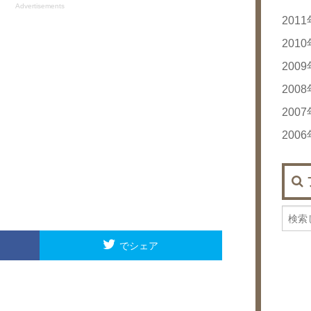
Advertisements
201
20
201
20
20
200
20
20
200
20
20
20
200
20
20
20
20
200
20
20
20
20
20
20
20
20
20
20
20
20
20
20
20
20
20
20
20
20
20
でシェア
20
20
20