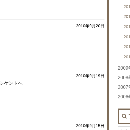
20
20
20
20
2010年9月20日
20
20
20
20
20
20
20
200
2010年9月19日
20
200
シケントへ
20
20
200
20
20
200
20
20
20
20
20
20
20
20
20
20
2010年9月15日
20
20
20