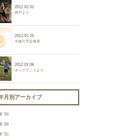
2012.02.02
神戸より
2012.01.25
今後の予定発表
2012.01.06
オークランドより
年月別アーカイブ
2年
12年03月
(1)
2012年02月
(1)
1年
11年11月
(9)
2011年10月
(6)
12年01月
(2)
0年