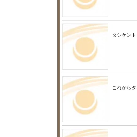
タシケント
これからタ