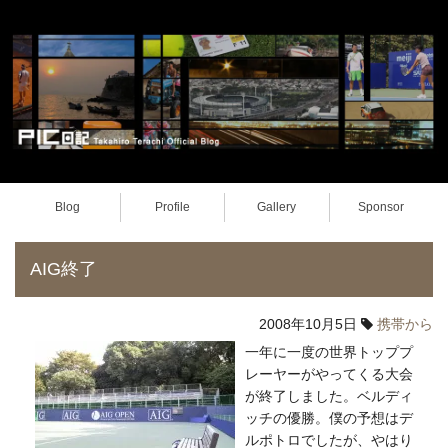
Blog
Profile
Gallery
Sponsor
AIG終了
2008年10月5日
携帯から
一年に一度の世界トッププ
レーヤーがやってくる大会
が終了しました。ベルディ
ッチの優勝。僕の予想はデ
ルポトロでしたが、やはり