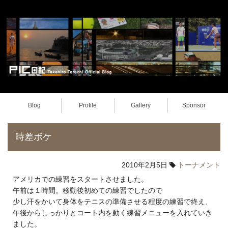
Blog
Profile
Gallery
Sponsor
時差ボケ
2010年2月5日
トーナメント
アメリカでの練習をスタートさせました。
午前は１時間。移動後初めての練習でしたので
少し汗をかいて身体をテニスの準備させる程度の練習で終え、
午後からしっかりとコート内を動く練習メニューを入れていき
ました。