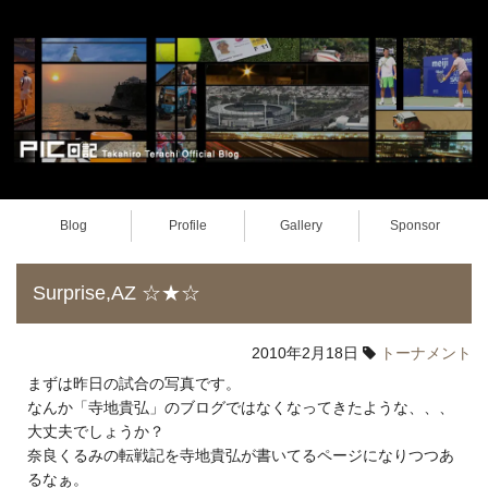
Blog
Profile
Gallery
Sponsor
Surprise,AZ ☆★☆
2010年2月18日
トーナメント
まずは昨日の試合の写真です。
なんか「寺地貴弘」のブログではなくなってきたような、、、
大丈夫でしょうか？
奈良くるみの転戦記を寺地貴弘が書いてるページになりつつあ
るなぁ。