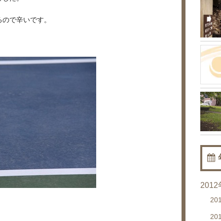
るので辛いです。
201
20
。
20