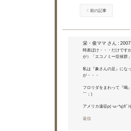
前の記事
栄・俊ママ さん
: 2007
時差ぼけ・・・だけです
が）「エコノミー症候群
私は『象さんの足』にな
が・・・
フロリダをまわって『喝』
￣；)
アメリカ遠征p(･ω･*q)ｶﾞﾝ(p*
返信