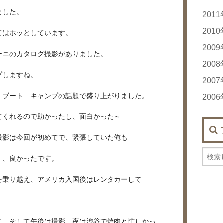
ました。
201
20
201
てはホッとしています。
20
20
200
ーニのカタログ撮影がありました。
20
20
200
20
プしますね。
20
20
200
20
20
20
 ブート キャンプの話題で盛り上がりました。
20
200
20
20
20
20
20
20
20
20
20
てくれるので助かったし、面白かった～
20
20
20
20
20
撮影は今回が初めてで、緊張していた俺も
20
20
20
20
く、良かったです。
20
20
20
を乗り越え、アメリカ入国後はレンタカーして
20
20
20
に、そして午後は撮影、夜は渋谷で焼肉と忙しかっ