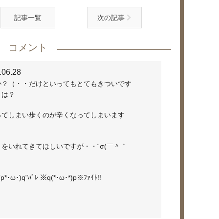
記事一覧
次の記事
コメント
.06.28
か？（・・だけといってもとてもきついです
」は？
ってしまい歩くのが辛くなってしまいます
をいれてきてほしいですが・・“σ(￣＾｀
･ω･)q"ﾊﾞﾚ ※q(*･ω･*)p※ﾌｧｲﾄ!!