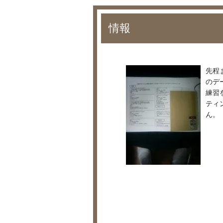
情報
先程
のデ
練習
ティ
ん。