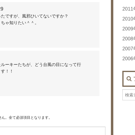
29
201
ったですが、風邪ひいてないですか？
20
201
くちゃ知りたい＾＾。
20
20
200
20
20
200
20
20
20
200
20
20
20
20
200
20
20
20
たルーキーたちが、どう台風の目になって行
20
20
20
20
20
20
～す！！
20
20
20
20
20
20
20
20
20
20
20
20
20
20
せん。全て必須項目となります。
20