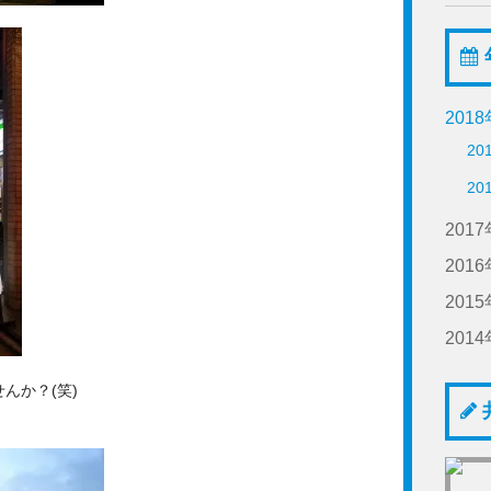
201
20
20
201
20
201
20
20
201
20
20
201
20
20
20
20
20
んか？(笑)
20
20
20
20
20
20
20