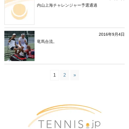
内山上海チャレンジャー予選通過
2016年9月4日
竜馬合流。
1
2
»