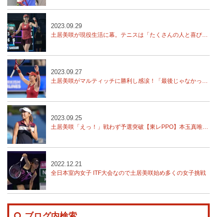
2023.09.29
土居美咲が現役生活に幕。テニスは「たくさんの人と喜びを共有できる、凄く素晴らしいスポーツ」【東レPPO】
2023.09.27
土居美咲がマルティッチに勝利し感涙！「最後じゃなかった！」【東レPPO】
2023.09.25
土居美咲「えっ！」戦わず予選突破【東レPPO】本玉真唯、西郷里奈、川口夏実予選突破
2022.12.21
全日本室内女子 ITF大会なので土居美咲始め多くの女子挑戦
ブログ内検索