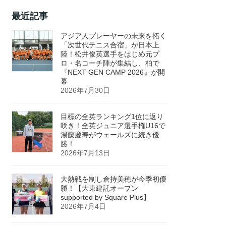
最近記事
アジア人プレーヤーの未来を拓く
「次世代テニス合宿」が日本上
陸！松井俊英選手をはじめ元プ
ロ・名コーチ陣が集結し、柏で
『NEXT GEN CAMP 2026』が開
幕
2026年7月30日
目標の全英ランキング1位に返り
咲き！全英ジュニア選手権U16で
湯藤慶寿がウェールズに続き優
勝！
2026年7月13日
大熱戦を制し倉持美穂が今季初優
勝！【大東建託オープン
supported by Square Plus】
2026年7月4日