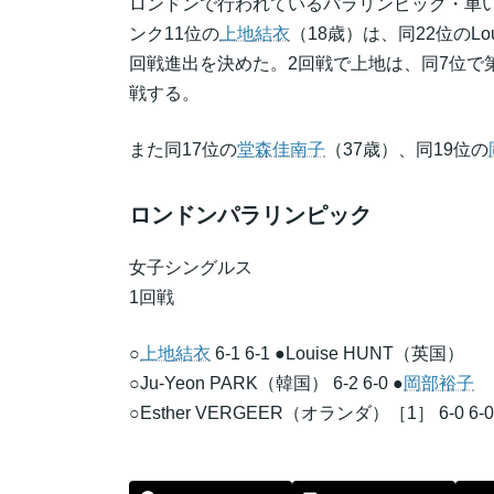
ロンドンで行われているパラリンピック・車い
ンク11位の
上地結衣
（18歳）は、同22位のLou
回戦進出を決めた。2回戦で上地は、同7位で第7シ
戦する。
また同17位の
堂森佳南子
（37歳）、同19位の
ロンドンパラリンピック
女子シングルス
1回戦
○
上地結衣
6-1 6-1 ●Louise HUNT（英国）
○Ju-Yeon PARK（韓国） 6-2 6-0 ●
岡部裕子
○Esther VERGEER（オランダ）［1］ 6-0 6-0