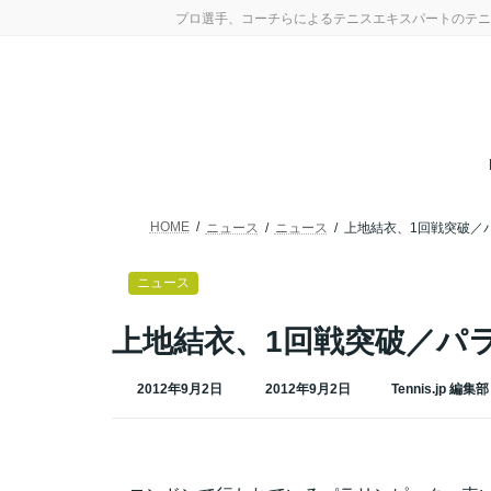
コ
ナ
プロ選手、コーチらによるテニスエキスパートのテニ
ン
ビ
テ
ゲ
ン
ー
ツ
シ
へ
ョ
ス
ン
キ
に
ッ
移
プ
動
HOME
ニュース
ニュース
上地結衣、1回戦突破／
ニュース
上地結衣、1回戦突破／パ
最
2012年9月2日
2012年9月2日
Tennis.jp 編集部
終
更
新
日
時
: