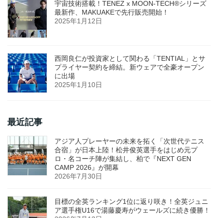
宇宙技術搭載！TENEZ x MOON-TECH®シリーズ
最新作、MAKUAKEで先行販売開始！
2025年1月12日
西岡良仁が投資家として関わる「TENTIAL」とサ
プライヤー契約を締結。新ウェアで全豪オープン
に出場
2025年1月10日
最近記事
アジア人プレーヤーの未来を拓く「次世代テニス
合宿」が日本上陸！松井俊英選手をはじめ元プ
ロ・名コーチ陣が集結し、柏で『NEXT GEN
CAMP 2026』が開幕
2026年7月30日
目標の全英ランキング1位に返り咲き！全英ジュニ
ア選手権U16で湯藤慶寿がウェールズに続き優勝！