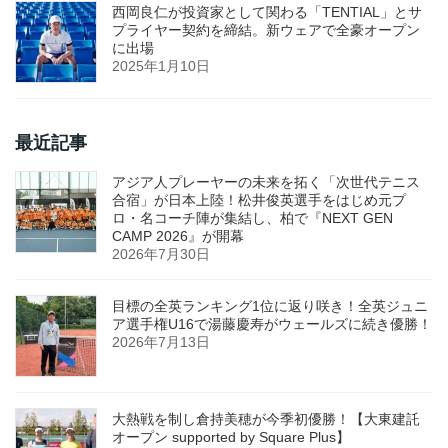
西岡良仁が投資家として関わる「TENTIAL」とサ
プライヤー契約を締結。新ウェアで全豪オープン
に出場
2025年1月10日
最近記事
アジア人プレーヤーの未来を拓く「次世代テニス
合宿」が日本上陸！松井俊英選手をはじめ元プ
ロ・名コーチ陣が集結し、柏で『NEXT GEN
CAMP 2026』が開幕
2026年7月30日
目標の全英ランキング1位に返り咲き！全英ジュニ
ア選手権U16で湯藤慶寿がウェールズに続き優勝！
2026年7月13日
大熱戦を制し倉持美穂が今季初優勝！【大東建託
オープン supported by Square Plus】