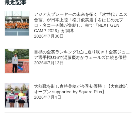
最近記事
アジア人プレーヤーの未来を拓く「次世代テニス
合宿」が日本上陸！松井俊英選手をはじめ元プ
ロ・名コーチ陣が集結し、柏で『NEXT GEN
CAMP 2026』が開幕
2026年7月30日
目標の全英ランキング1位に返り咲き！全英ジュニ
ア選手権U16で湯藤慶寿がウェールズに続き優勝！
2026年7月13日
大熱戦を制し倉持美穂が今季初優勝！【大東建託
オープン supported by Square Plus】
2026年7月4日