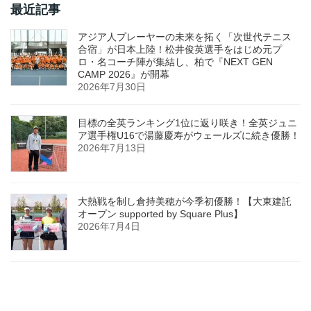
最近記事
アジア人プレーヤーの未来を拓く「次世代テニス
合宿」が日本上陸！松井俊英選手をはじめ元プ
ロ・名コーチ陣が集結し、柏で『NEXT GEN
CAMP 2026』が開幕
2026年7月30日
目標の全英ランキング1位に返り咲き！全英ジュニ
ア選手権U16で湯藤慶寿がウェールズに続き優勝！
2026年7月13日
大熱戦を制し倉持美穂が今季初優勝！【大東建託
オープン supported by Square Plus】
2026年7月4日