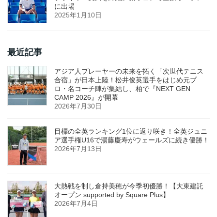
に出場
2025年1月10日
最近記事
アジア人プレーヤーの未来を拓く「次世代テニス
合宿」が日本上陸！松井俊英選手をはじめ元プ
ロ・名コーチ陣が集結し、柏で『NEXT GEN
CAMP 2026』が開幕
2026年7月30日
目標の全英ランキング1位に返り咲き！全英ジュニ
ア選手権U16で湯藤慶寿がウェールズに続き優勝！
2026年7月13日
大熱戦を制し倉持美穂が今季初優勝！【大東建託
オープン supported by Square Plus】
2026年7月4日