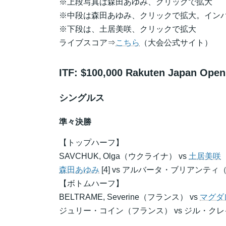
※上段写真は森田あゆみ、クリックで拡大
※中段は森田あゆみ、クリックで拡大。イン
※下段は、土居美咲、クリックで拡大
ライブスコア⇒
こちら
（大会公式サイト）
ITF: $100,000 Rakuten Japan Open
シングルス
準々決勝
【トップハーフ】
SAVCHUK, Olga（ウクライナ） vs
土居美咲
森田あゆみ
[4] vs アルバータ・ブリアンティ（
【ボトムハーフ】
BELTRAME, Severine（フランス） vs
マグダ
ジュリー・コイン（フランス） vs ジル・ク