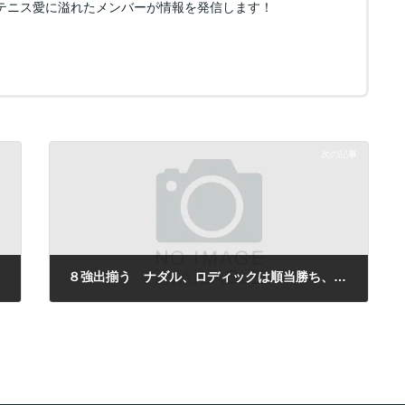
テニス愛に溢れたメンバーが情報を発信します！
次の記事
８強出揃う ナダル、ロディックは順当勝ち、第４シードのメルツァー敗れる／楽天オープン男子４日目
2010年10月8日