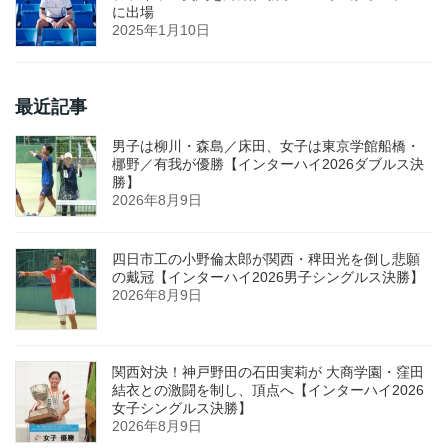
に出場
2025年1月10日
最近記事
男子は柳川・森島／床田、女子は東京学館船橋・
梛野／有我が優勝【インターハイ2026ダブルス決
勝】
2026年8月9日
四日市工の小野倫太郎が関西・稗田光を倒し悲願
の戴冠【インターハイ2026男子シングルス決勝】
2026年8月9日
関西対決！神戸野田の石田実莉が 大商学園・窪田
結衣との激闘を制し、頂点へ【インターハイ2026
女子シングルス決勝】
2026年8月9日