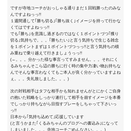
ですが寺地コーチがおっしゃる通りまだ１回戦勝ったのみな
んですよねっっ!!
１週間通して｢勝ち切る｣｢勝ち抜く｣イメージを持って行かな
くてはですよねっっ!!
でも｢勝ち｣を意識し過ぎるのではなく１ポイントづつ｢獲り
切る｣気持ちで。。。｢勝ちたい｣と言う気持ちで生じる雑念
を１ポイントまずは１ポイントづつっっ!!と言う気持ちの積
み重ねで乗り越えて行きましょうっっ!!
(←。。。分かった様な事言ってすみません。。。それにく
るみちゃんそこら辺の勝ちに行く時の集中力凄い物お持ちな
んでそんな事言わなくてもご本人が良く分かっていますよね
ぇ。。。失礼致しました。。。)
次の対戦相手はタフな相手かも知れませんがとにかくご自身
の抱いた戦略をしっかり遂行して相手を崩すイメージを本番
でしっかり持ちながら目指すプレーをしちゃって下さいっ
っ!!
日本から｢気持ち込めて｣応援しています
(と言うかまた｢くるみちゃんのブログへの書込み｣になって
しまいました。。。寺地コーチごめんなさい。。。)