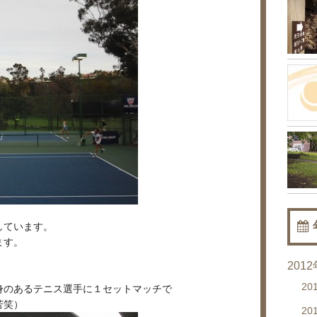
しています。
ます。
201
20
身のあるテニス選手に１セットマッチで
苦笑）
20