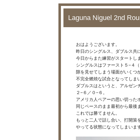
Laguna Niguel 2nd Ro
おはようございます。
昨日のシングルス、ダブルス共
今日からまた練習がスタートし
シングルスはファースト５−４（
隙を見せてしまう場面がいくつか
不完全燃焼な試合となってしま
ダブルスはというと、アルゼン
２−６／０−６。
アメリカ人ペアーの思い切った
同じペースのまま最初から最後
これでは勝てません。
もっと二人で話し合い、打開策
やってる状態になってしまいま