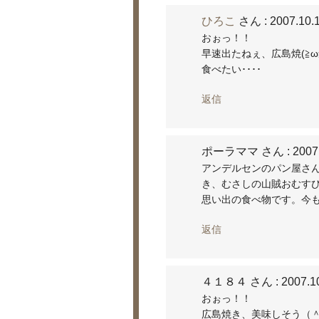
ひろこ
さん
: 2007.10.
おぉっ！！
早速出たねぇ、広島焼(≧ω
食べたい････
返信
ポーラママ さん
: 2007
アンデルセンのパン屋さ
き、むさしの山賊おむす
思い出の食べ物です。今
返信
４１８４ さん
: 2007.1
おぉっ！！
広島焼き、美味しそう（