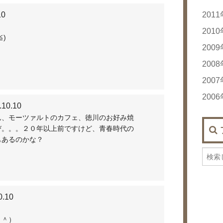
10
201
20
201
≦)
20
20
200
20
20
200
20
20
20
200
20
20
20
20
200
20
20
20
.10.10
20
20
20
20
20
20
ん、モーツァルトのカフェ、徳川のお好み焼
び。。。２０年以上前ですけど、青春時代の
20
20
20
20
20
もあるのかな？
20
20
20
20
20
20
20
20
20
0.10
20
＾＾）