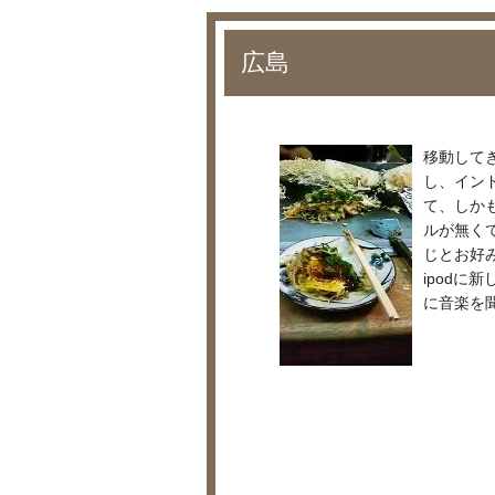
広島
移動して
し、イン
て、しか
ルが無く
じとお好
ipodに
に音楽を