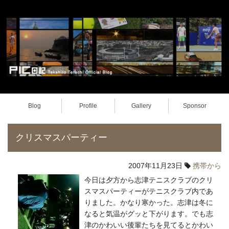
Blog
Profile
Gallery
Sponsor
クリスマスパーティー
2007年11月23日
携帯から
今日は夕方から志津テニスクラブのクリ
スマスパーティーがテニスクラブ内であ
りました。かなり寒かった。志津は冬に
なると気温がグッと下がります。でも志
津のかわいい後輩たちを見てるとかわい