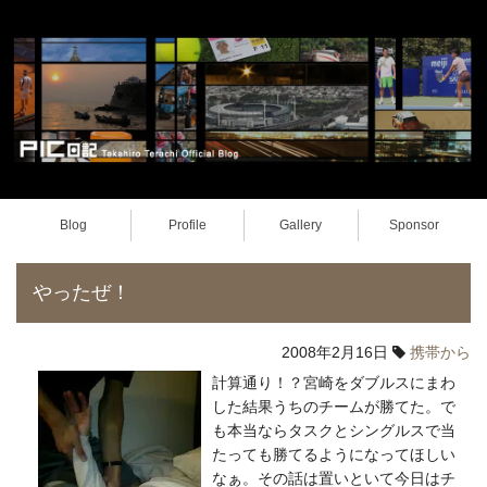
Blog
Profile
Gallery
Sponsor
やったぜ！
2008年2月16日
携帯から
計算通り！？宮崎をダブルスにまわ
した結果うちのチームが勝てた。で
も本当ならタスクとシングルスで当
たっても勝てるようになってほしい
なぁ。その話は置いといて今日はチ