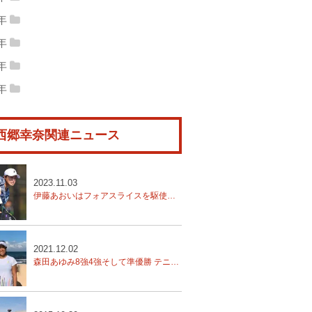
20年09月
(1)
2020年08月
(1)
9年
19年11月
(1)
2019年10月
(2)
20年05月
(1)
2020年04月
(8)
8年
18年12月
(5)
2018年11月
(2)
19年09月
(4)
2019年08月
(2)
7年
20年03月
(1)
2020年02月
(1)
17年12月
(8)
2017年11月
(10)
18年10月
(4)
2018年09月
(4)
6年
19年07月
(4)
2019年06月
(2)
16年12月
(8)
2016年11月
(10)
17年10月
(15)
2017年09月
(8)
18年08月
(5)
2018年07月
(10)
19年05月
(2)
2019年04月
(4)
西郷幸奈関連ニュース
16年10月
(15)
2016年09月
(9)
17年08月
(17)
2017年07月
(10)
18年06月
(5)
2018年05月
(7)
19年03月
(2)
2019年02月
(3)
16年08月
(10)
2016年07月
(8)
17年06月
(9)
2017年05月
(10)
18年04月
(4)
2018年03月
(14)
19年01月
(3)
16年06月
(8)
2023.11.03
17年04月
(3)
2017年03月
(6)
18年02月
(21)
2018年01月
(8)
伊藤あおいはフォアスライスを駆使、上杉海斗はネットプレーで攻めてベスト４へ【全日本テニス選手権 98th】
17年02月
(6)
2017年01月
(5)
2021.12.02
森田あゆみ8強4強そして準優勝 テニス楽しい 応援に感謝