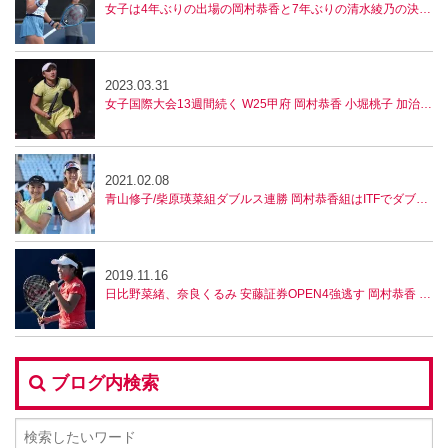
女子は4年ぶりの出場の岡村恭香と7年ぶりの清水綾乃の決勝に。男子はベスト4が決定！【全日本テニス選手権】
2023.03.31
女子国際大会13週間続く W25甲府 岡村恭香 小堀桃子 加治遥8強
2021.02.08
青山修子/柴原瑛菜組ダブルス連勝 岡村恭香組はITFでダブルス優勝
2019.11.16
日比野菜緒、奈良くるみ 安藤証券OPEN4強逃す 岡村恭香 台湾8強
ブログ内検索