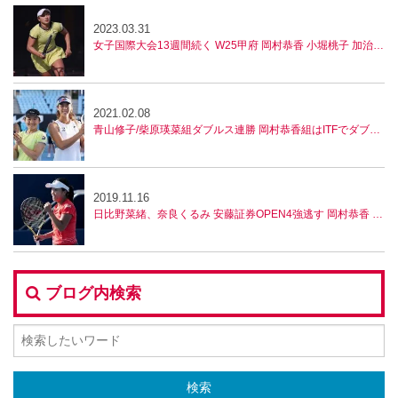
2023.03.31
女子国際大会13週間続く W25甲府 岡村恭香 小堀桃子 加治遥8強
2021.02.08
青山修子/柴原瑛菜組ダブルス連勝 岡村恭香組はITFでダブルス優勝
2019.11.16
日比野菜緒、奈良くるみ 安藤証券OPEN4強逃す 岡村恭香 台湾8強
ブログ内検索