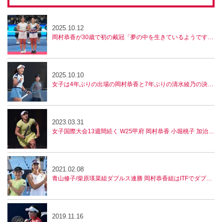
2025.10.12
岡村恭香が30歳で初の戴冠「夢の中を生きているようです」。男子決勝は田口涼太郎と市川泰誠の対戦【全日本テニス選手権】
2025.10.10
女子は4年ぶりの出場の岡村恭香と7年ぶりの清水綾乃の決勝に。男子はベスト4が決定！【全日本テニス選手権】
2023.03.31
女子国際大会13週間続く W25甲府 岡村恭香 小堀桃子 加治遥8強
2021.02.08
青山修子/柴原瑛菜組ダブルス連勝 岡村恭香組はITFでダブルス優勝
2019.11.16