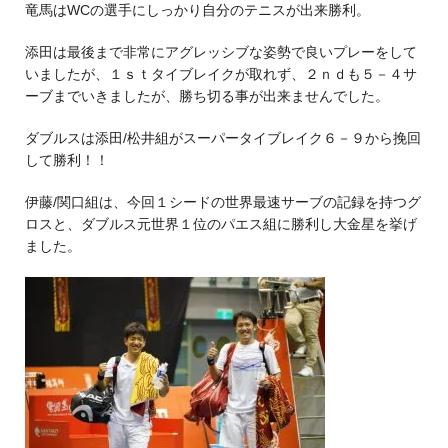
竜馬はWCの選手にしっかり自分のテニスが出来勝利。
添田は最後まで非常にアグレッシブな姿勢で良いプレーをして
いましたが、１ｓｔタイブレイクが取れず、２ｎｄも５－４サ
ーブまでいきましたが、勝ち切る事が出来ませんでした。
ダブルスは添田/松井組がスーパータイブレイク６－９から挽回
して勝利！！
伊藤/関口組は、今回１シードの世界最速サーブの記録を持つグ
ロスと、ダブルス元世界１位のパエス組に勝利し大金星を挙げ
ました。