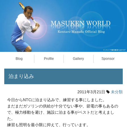
Blog
Profile
Gallery
Sponsor
泊まり込み
2011年3月21日
未分類
今日からNTCに泊まり込みで、練習する事にしました。
まだまだガソリンの供給が十分でない事や、節電の事もあるの
で、極力移動を避け、施設に泊まる事がベストだと考えまし
た。
練習も照明を最小限に抑えて、行っています。