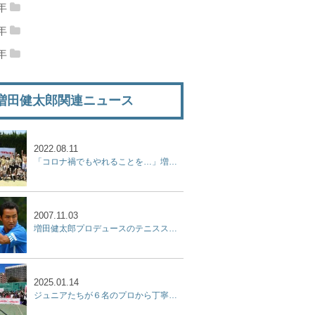
09年12月
(22)
2009年11月
(25)
10年10月
(26)
2010年09月
(30)
8年
11年08月
(24)
2011年07月
(23)
12年06月
(28)
2012年05月
(25)
13年04月
(24)
2013年03月
(25)
14年02月
(22)
2014年01月
(24)
08年12月
(10)
2008年11月
(7)
09年10月
(20)
2009年09月
(17)
7年
10年08月
(32)
2010年07月
(26)
11年06月
(17)
2011年05月
(23)
12年04月
(26)
2012年03月
(14)
13年02月
(23)
2013年01月
(28)
07年12月
(17)
2007年11月
(17)
08年10月
(6)
2008年09月
(8)
6年
09年08月
(27)
2009年07月
(12)
10年06月
(25)
2010年05月
(27)
11年04月
(20)
2011年03月
(24)
12年02月
(23)
2012年01月
(28)
06年12月
(6)
2006年11月
(14)
07年10月
(21)
2007年09月
(25)
08年08月
(16)
2008年07月
(16)
09年06月
(27)
2009年05月
(29)
10年04月
(23)
2010年03月
(29)
11年02月
(25)
2011年01月
(28)
増田健太郎関連ニュース
06年10月
(16)
2006年09月
(13)
07年08月
(18)
2007年07月
(9)
08年06月
(19)
2008年05月
(18)
09年04月
(16)
2009年03月
(19)
10年02月
(28)
2010年01月
(27)
06年08月
(18)
2006年07月
(24)
07年06月
(10)
2007年05月
(9)
08年04月
(16)
2008年03月
(15)
09年02月
(11)
2009年01月
(7)
06年06月
(17)
2006年05月
(5)
2022.08.11
07年04月
(15)
2007年03月
(15)
08年02月
(22)
2008年01月
(19)
「コロナ禍でもやれることを…」増田健太郎、杉山記一プロらが「ジュニア強化練習会」を開催！
07年02月
(12)
2007年01月
(9)
2007.11.03
増田健太郎プロデュースのテニススクールが開校
2025.01.14
ジュニアたちが６名のプロから丁寧なアドバイスを受けた２時間『杉山記一強化練習会 2025 supported by リポビタン』開催