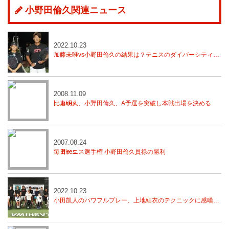
小野田倫久関連ニュース
2022.10.23
加藤未唯vs小野田倫久の結果は？テニスのダイバーシティを実現する「WJPチャレンジテニス」前編
2008.11.09
比嘉明人、小野田倫久、A予選を突破し本戦出場を決める
2007.08.24
毎日テニス選手権 小野田倫久貫禄の勝利
2022.10.23
小田凱人のパワフルプレー、上地結衣のテクニックに感嘆の声【WJPチャレンジテニス】後編