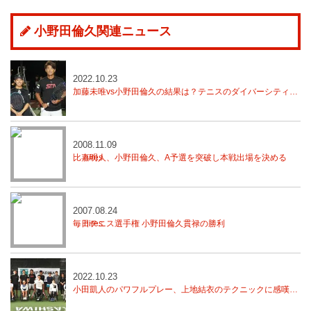
小野田倫久関連ニュース
2022.10.23
加藤未唯vs小野田倫久の結果は？テニスのダイバーシティを実現する「WJPチャレンジテニス」前編
2008.11.09
比嘉明人、小野田倫久、A予選を突破し本戦出場を決める
2007.08.24
毎日テニス選手権 小野田倫久貫禄の勝利
2022.10.23
小田凱人のパワフルプレー、上地結衣のテクニックに感嘆の声【WJPチャレンジテニス】後編