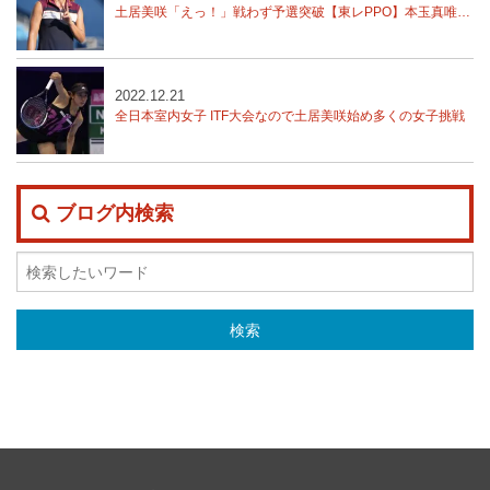
土居美咲「えっ！」戦わず予選突破【東レPPO】本玉真唯、西郷里奈、川口夏実予選突破
2022.12.21
全日本室内女子 ITF大会なので土居美咲始め多くの女子挑戦
ブログ内検索