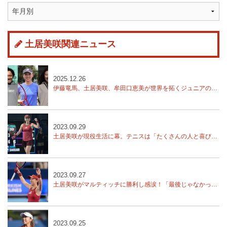
土居美咲関連ニュース
2025.12.26
伊藤竜馬、土居美咲、牟田口恵美が世界を拓くジュニアの才能を支援する「SmartDrive Rising Stars Project」
2023.09.29
土居美咲が現役生活に幕。テニスは「たくさんの人と喜びを共有できる、凄く素晴らしいスポーツ」【東レPPO】
2023.09.27
土居美咲がマルティッチに勝利し感涙！「最後じゃなかった！」【東レPPO】
2023.09.25