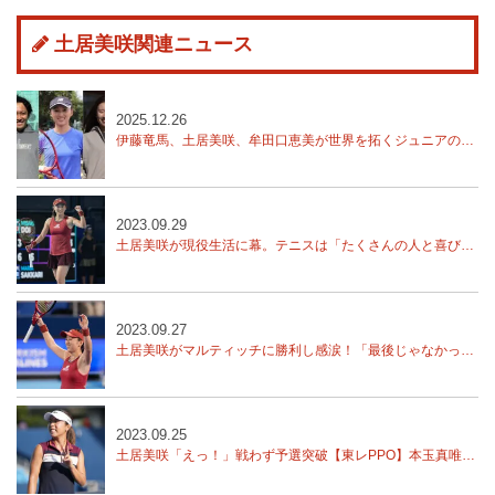
土居美咲関連ニュース
2025.12.26
伊藤竜馬、土居美咲、牟田口恵美が世界を拓くジュニアの才能を支援する「SmartDrive Rising Stars Project」
2023.09.29
土居美咲が現役生活に幕。テニスは「たくさんの人と喜びを共有できる、凄く素晴らしいスポーツ」【東レPPO】
2023.09.27
土居美咲がマルティッチに勝利し感涙！「最後じゃなかった！」【東レPPO】
2023.09.25
土居美咲「えっ！」戦わず予選突破【東レPPO】本玉真唯、西郷里奈、川口夏実予選突破