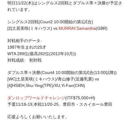
明日11/22(木)はシングルス2回戦とダブルス準々決勝が予定さ
れています。
シングルス2回戦(Court2 10:00開始の第1試合)
[2]土居美咲(ミキハウス) vs
MURRAY,Samantha
(GBR)
対戦相手のデータ:
1987年生まれの25才
WTA 289位(最高282位(2012年10月))
対戦成績: 初対戦
ダブルス準々決勝(Court4 10:00開始の第3試合(13:00以降))
[WC]土居美咲(ミキハウス)/青山修子(近藤乳業) vs
[4]HSIEH,Shu-Ying(TPE)/XU,Yi-Fan(CHN)
ダンロップワールドチャレンジ
(ITF$75,000+H)
予選11/18-19,本戦11/20-25、豊田市・スカイホール豊田
応援よろしくお願いいたします。