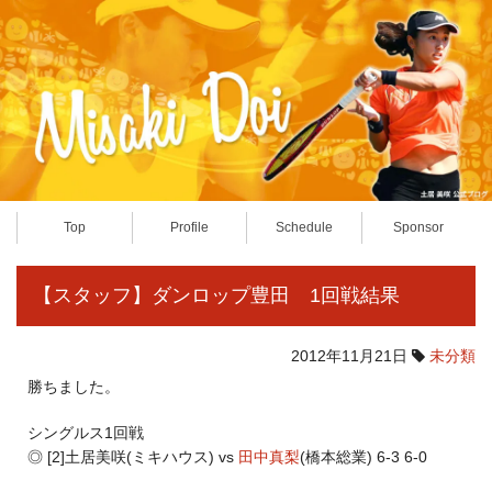
Top
Profile
Schedule
Sponsor
【スタッフ】ダンロップ豊田 1回戦結果
2012年11月21日
未分類
勝ちました。
シングルス1回戦
◎ [2]土居美咲(ミキハウス) vs
田中真梨
(橋本総業) 6-3 6-0