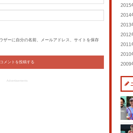
20
20
201
20
20
20
20
20
201
20
20
20
20
20
201
20
20
20
20
20
201
20
20
20
20
ウザーに自分の名前、メールアドレス、サイトを保存
20
20
201
20
20
20
20
20
20
201
20
20
20
20
20
20
200
20
20
20
20
20
20
20
20
20
20
Advertisements
20
20
20
20
20
20
20
20
20
20