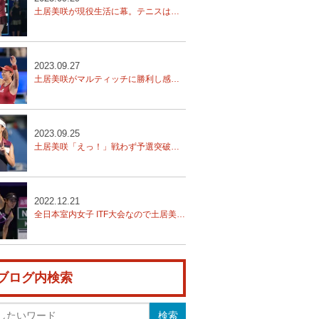
土居美咲が現役生活に幕。テニスは「たくさんの人と喜びを共有できる、凄く素晴らしいスポーツ」【東レPPO】
2023.09.27
土居美咲がマルティッチに勝利し感涙！「最後じゃなかった！」【東レPPO】
2023.09.25
土居美咲「えっ！」戦わず予選突破【東レPPO】本玉真唯、西郷里奈、川口夏実予選突破
2022.12.21
全日本室内女子 ITF大会なので土居美咲始め多くの女子挑戦
ブログ内検索