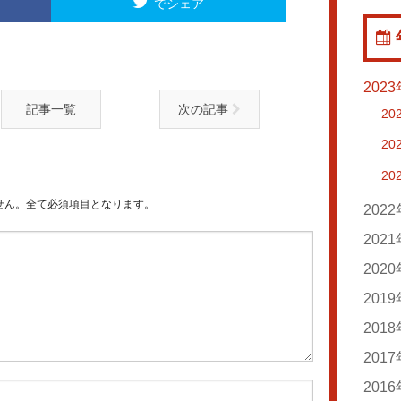
でシェア
202
記事一覧
次の記事
20
20
20
せん。全て必須項目となります。
202
20
202
20
20
202
20
20
201
20
20
20
201
20
20
20
20
201
20
20
20
20
20
201
20
20
20
20