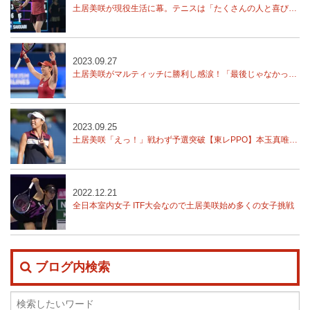
土居美咲が現役生活に幕。テニスは「たくさんの人と喜びを共有できる、凄く素晴らしいスポーツ」【東レPPO】
2023.09.27
土居美咲がマルティッチに勝利し感涙！「最後じゃなかった！」【東レPPO】
2023.09.25
土居美咲「えっ！」戦わず予選突破【東レPPO】本玉真唯、西郷里奈、川口夏実予選突破
2022.12.21
全日本室内女子 ITF大会なので土居美咲始め多くの女子挑戦
ブログ内検索