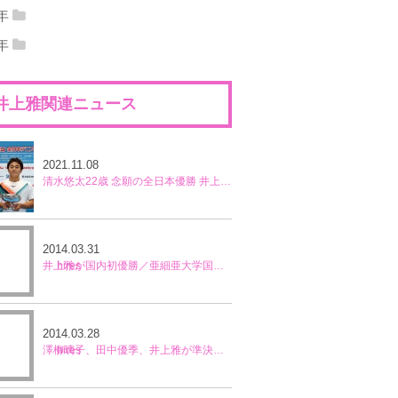
12年12月
(5)
2012年11月
(10)
13年10月
(16)
2013年09月
(6)
1年
11年12月
(8)
2011年11月
(8)
12年10月
(14)
2012年09月
(9)
0年
13年08月
(10)
2013年07月
(6)
10年12月
(3)
2010年11月
(7)
11年10月
(7)
2011年09月
(8)
12年08月
(7)
2012年07月
(14)
13年06月
(14)
2013年05月
(2)
井上雅関連ニュース
11年08月
(23)
2011年07月
(9)
12年06月
(15)
2012年05月
(11)
13年04月
(4)
2013年03月
(11)
11年06月
(1)
2011年05月
(3)
12年04月
(10)
2012年03月
(11)
13年02月
(7)
2013年01月
(8)
2021.11.08
11年04月
(3)
2011年03月
(6)
12年02月
(11)
2012年01月
(8)
清水悠太22歳 念願の全日本優勝 井上雅ラストマッチ優勝
11年02月
(4)
2011年01月
(5)
2014.03.31
井上雅が国内初優勝／亜細亜大学国際女子オープン
2014.03.28
澤柳璃子、田中優季、井上雅が準決勝進出／亜細亜大学国際女子オープン