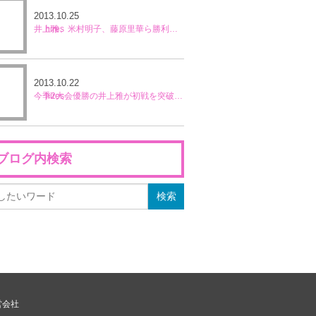
2013.10.25
井上雅、米村明子、藤原里華ら勝利し準々決勝進出／浜名湖国際女子
2013.10.22
今季2大会優勝の井上雅が初戦を突破／浜名湖国際女子
ブログ内検索
営会社