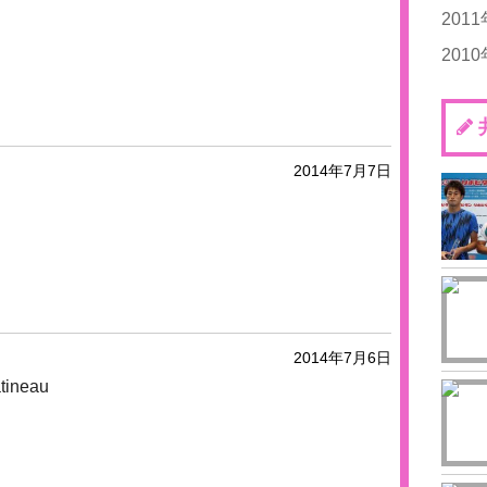
20
20
201
20
20
201
20
20
20
20
20
20
20
20
20
20
20
2014年7月7日
20
20
20
2014年7月6日
tineau