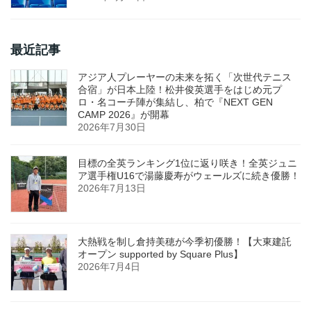
最近記事
アジア人プレーヤーの未来を拓く「次世代テニス
合宿」が日本上陸！松井俊英選手をはじめ元プ
ロ・名コーチ陣が集結し、柏で『NEXT GEN
CAMP 2026』が開幕
2026年7月30日
目標の全英ランキング1位に返り咲き！全英ジュニ
ア選手権U16で湯藤慶寿がウェールズに続き優勝！
2026年7月13日
大熱戦を制し倉持美穂が今季初優勝！【大東建託
オープン supported by Square Plus】
2026年7月4日