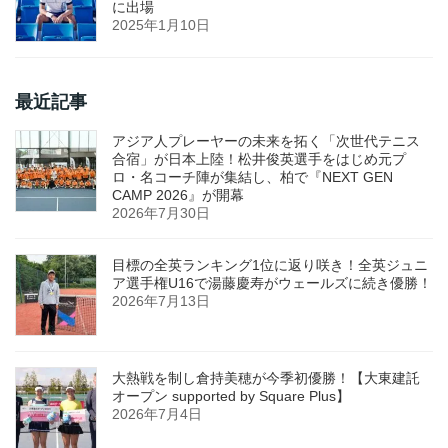
に出場
2025年1月10日
最近記事
アジア人プレーヤーの未来を拓く「次世代テニス
合宿」が日本上陸！松井俊英選手をはじめ元プ
ロ・名コーチ陣が集結し、柏で『NEXT GEN
CAMP 2026』が開幕
2026年7月30日
目標の全英ランキング1位に返り咲き！全英ジュニ
ア選手権U16で湯藤慶寿がウェールズに続き優勝！
2026年7月13日
大熱戦を制し倉持美穂が今季初優勝！【大東建託
オープン supported by Square Plus】
2026年7月4日