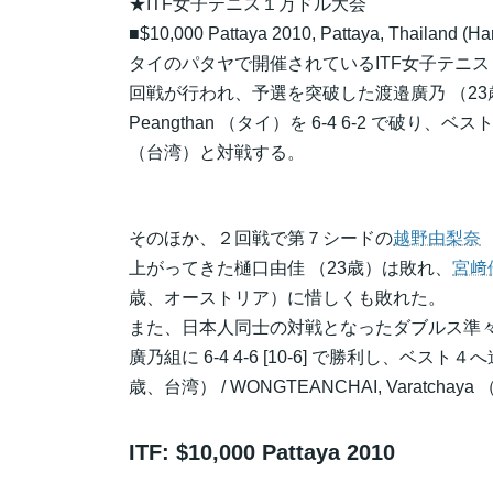
★ITF女子テニス１万ドル大会
■$10,000 Pattaya 2010, Pattaya, Thailand (Ha
タイのパタヤで開催されているITF女子テニス $10,
回戦が行われ、予選を突破した渡邉廣乃 （23歳
Peangthan （タイ）を 6-4 6-2 で破り
（台湾）と対戦する。
そのほか、２回戦で第７シードの
越野由梨奈
上がってきた樋口由佳 （23歳）は敗れ、
宮﨑
歳、オーストリア）に惜しくも敗れた。
また、日本人同士の対戦となったダブルス準々決
廣乃組に 6-4 4-6 [10-6] で勝利し、ベスト
歳、台湾） / WONGTEANCHAI, Varatch
ITF: $10,000 Pattaya 2010