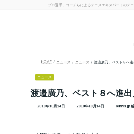
コ
ナ
プロ選手、コーチらによるテニスエキスパートのテニ
ン
ビ
テ
ゲ
ン
ー
ツ
シ
へ
ョ
ス
ン
キ
に
ッ
移
プ
動
HOME
ニュース
ニュース
渡邉廣乃、ベスト８へ進
ニュース
渡邉廣乃、ベスト８へ進出
最
2010年10月14日
2010年10月14日
Tennis.jp
終
更
新
日
時
: