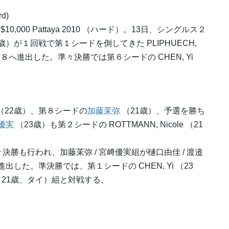
rd)
000 Pattaya 2010 （ハード）。13日、シングルス２
）が１回戦で第１シードを倒してきた PLIPHUECH,
、ベスト８へ進出した。準々決勝では第６シードの CHEN, Yi
（22歳）、第８シードの
加藤茉弥
（21歳）、予選を勝ち
優実
（23歳）も第２シードの ROTTMANN, Nicole （21
勝も行われ、加藤茉弥 / 宮﨑優実組が樋口由佳 / 渡邉
４へ進出した。準決勝では、第１シードの CHEN, Yi （23
aya （21歳、タイ）組と対戦する。