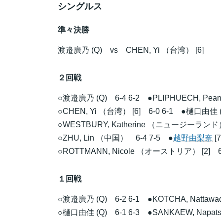
シングルス
準々決勝
渡邉廣乃
(Q) vs CHEN, Yi （台湾） [6]
２回戦
○
渡邉廣乃
(Q) 6-4 6-2 ●PLIPHUECH, Pe
○CHEN, Yi （台湾） [6] 6-0 6-1 ●
樋口由佳
○WESTBURY, Katherine （ニュージーランド
○ZHU, Lin （中国） 6-4 7-5 ●
越野由梨奈
[7
○ROTTMANN, Nicole （オーストリア） [2] 6-2
１回戦
○
渡邉廣乃
(Q) 6-2 6-1 ●KOTCHA, Nattaw
○
樋口由佳
(Q) 6-1 6-3 ●SANKAEW, Napat