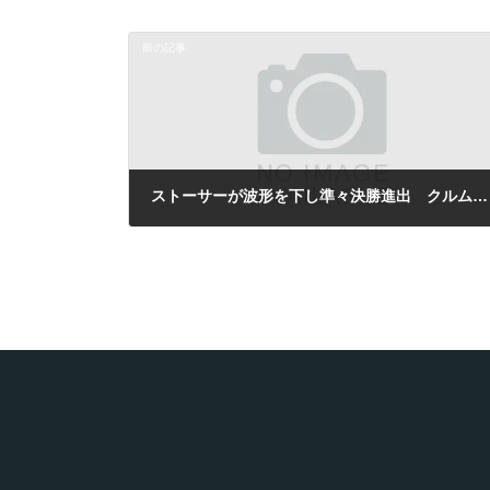
前の記事
ストーサーが波形を下し準々決勝進出 クルム伊達/森田組は敗退／ＨＰオープン３日目
2010年10月13日