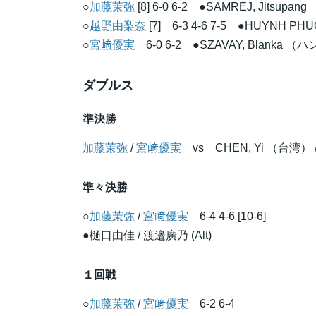
○
加藤茉弥
[8] 6-0 6-2 ●SAMREJ, Jitsupan
○
越野由梨奈
[7] 6-3 4-6 7-5 ●HUYNH P
○
宮﨑優実
6-0 6-2 ●SZAVAY, Blanka 
ダブルス
準決勝
加藤茉弥
/
宮﨑優実
vs CHEN, Yi （台湾） / 
準々決勝
○
加藤茉弥
/
宮﨑優実
6-4 4-6 [10-6]
●
樋口由佳
/
渡邉廣乃
(Alt)
１回戦
○
加藤茉弥
/
宮﨑優実
6-2 6-4