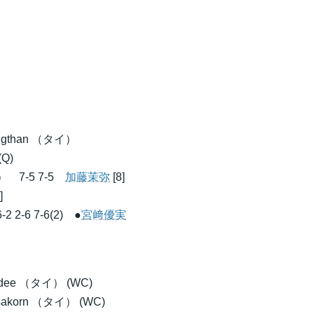
angthan （タイ）
(Q)
） 7-5 7-5
加藤茉弥
[8]
]
 2-6 7-6(2) ●
宮﨑優実
adee （タイ） (WC)
sakorn （タイ） (WC)