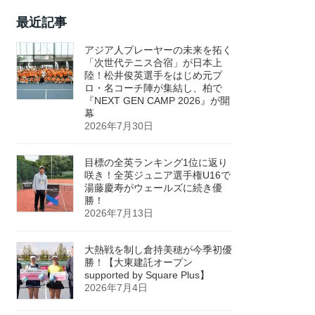
最近記事
アジア人プレーヤーの未来を拓く
「次世代テニス合宿」が日本上
陸！松井俊英選手をはじめ元プ
ロ・名コーチ陣が集結し、柏で
『NEXT GEN CAMP 2026』が開
幕
2026年7月30日
目標の全英ランキング1位に返り
咲き！全英ジュニア選手権U16で
湯藤慶寿がウェールズに続き優
勝！
2026年7月13日
大熱戦を制し倉持美穂が今季初優
勝！【大東建託オープン
supported by Square Plus】
2026年7月4日