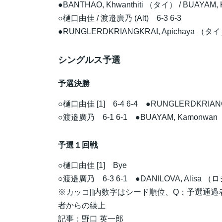
●BANTHAO, Khwanthiti （タイ） / BUAYAM
○
樋口由佳
/
渡邉廣乃
(Alt) 6-3 6-3
●RUNGLERDKRIANGKRAI, Apichaya （タイ
シングルス予選
予選決勝
○
樋口由佳
[1] 6-4 6-4 ●RUNGLERDKRIAN
○
渡邉廣乃
6-1 6-1 ●BUAYAM, Kamonwa
予選１回戦
○
樋口由佳
[1] Bye
○
渡邉廣乃
6-3 6-1 ●DANILOVA, Alisa 
※カッコ[]内数字はシード順位、Q：予選通過
者からの繰上
記事：野口 英一郎