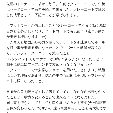
先週のトーナメント後から毎日、午前はクレーコートで、午後
はハードコートで練習を続けて来ました。クレーコートで練習
した成果として、下記のことが挙げられます。
・フットワークが向上したこと(クレーコートでうまく動く為に
自然と姿勢が低くなり、ハードコートでも以前より素早い動き
が出来る様になりました)
・きちんと地面からの力を使ってラケットを加速させてボール
を打つ事が出来る様になったことで、ボールの軌道が高くな
り、アンフォーストエラーが減ったこと
(バックハンドでもラケットが加速できるようになったことで、
相手に簡単にフォアハンドで攻められなくなりました)
・クレーコートでの多様なショットを用いたことにより、戦術
について理解が深まり、試合の中でも戦術に基づいたプレーが
出来る様になったこと。
日頃から口を酸っぱくして伝えていても、なかなか出来なかっ
たことが、環境を変えることで出来るようになりました。
同じ事を行うにしても、切り口や取り組み方を変え(今回は環境
自体が変わったわけですが)、違う刺激を与えることも大切です