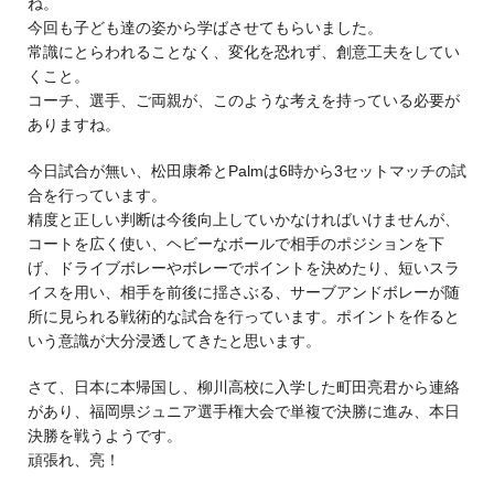
ね。
今回も子ども達の姿から学ばさせてもらいました。
常識にとらわれることなく、変化を恐れず、創意工夫をしてい
くこと。
コーチ、選手、ご両親が、このような考えを持っている必要が
ありますね。
今日試合が無い、松田康希とPalmは6時から3セットマッチの試
合を行っています。
精度と正しい判断は今後向上していかなければいけませんが、
コートを広く使い、ヘビーなボールで相手のポジションを下
げ、ドライブボレーやボレーでポイントを決めたり、短いスラ
イスを用い、相手を前後に揺さぶる、サーブアンドボレーが随
所に見られる戦術的な試合を行っています。ポイントを作ると
いう意識が大分浸透してきたと思います。
さて、日本に本帰国し、柳川高校に入学した町田亮君から連絡
があり、福岡県ジュニア選手権大会で単複で決勝に進み、本日
決勝を戦うようです。
頑張れ、亮！