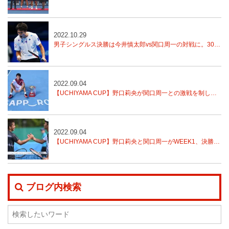
2022.10.29
男子シングルス決勝は今井慎太郎vs関口周一の対戦に。30日11時スタート！【全日本テニス選手権】
2022.09.04
【UCHIYAMA CUP】野口莉央が関口周一との激戦を制し、今季３度目のITFタイトル
2022.09.04
【UCHIYAMA CUP】野口莉央と関口周一がWEEK1、決勝へ！
ブログ内検索