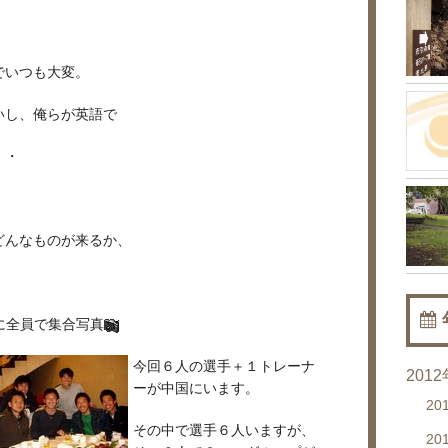
でいつも大変。
いし、俺らが英語で
・・
どんなものが来るか、
に全員で集合写真
今回６人の選手＋１トレーナ
201
ーが中国にいます。
20
その中で選手６人いますが、
20