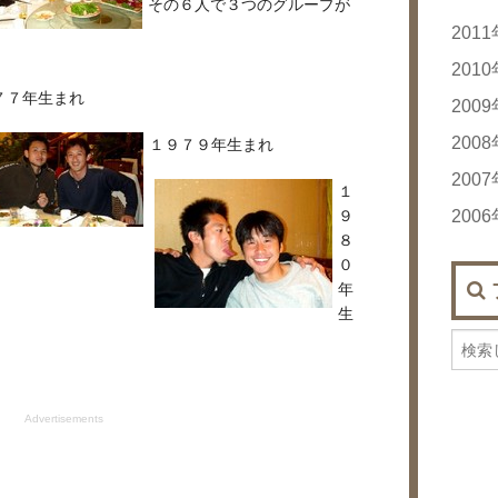
その６人で３つのグループが
201
20
201
７７年生まれ
20
20
200
20
20
200
20
１９７９年生まれ
20
20
200
20
20
１
20
20
９
200
20
20
20
８
20
20
20
20
20
20
０
20
年
20
20
20
20
生
20
20
20
20
20
20
20
20
20
Advertisements
20