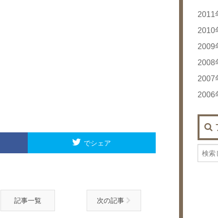
201
20
201
20
20
200
20
20
200
20
20
20
200
20
20
20
20
200
20
20
20
20
20
20
20
20
20
20
20
20
20
20
でシェア
20
20
20
20
20
20
20
20
20
20
記事一覧
次の記事