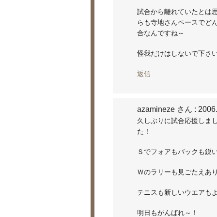
試合から離れていたとは
らも寺地さんペースでど
合なんですね～
怪我だけはしないで下さ
返信
azamineze さん
: 2006
久しぶりに試合応援しま
た！
Ｓでフォアもバックも鋭
Ｗのラリーも見ごたえあ
テニスも新しいウエアも
明日もがんばれ～！