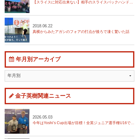
【スライスに対応出来ない】相手のスライスバックハンドをどう対処する？
2018.06.22
真横からみたアガシのフォアの打点が後ろで凄く驚いた話
年月別アーカイブ
金子英樹関連ニュース
2026.05.03
今年はYoshi’s Cup出場が目標！全英ジュニア選手権U16で湯藤慶寿が優勝！