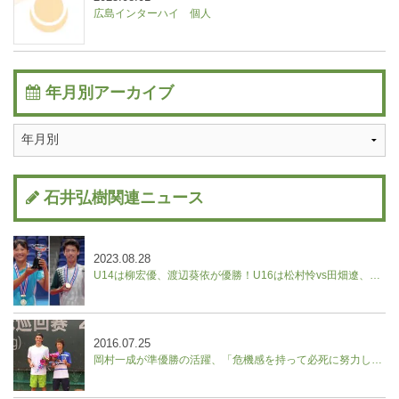
広島インターハイ 個人
年月別アーカイブ
石井弘樹関連ニュース
2023.08.28
U14は柳宏優、渡辺葵依が優勝！U16は松村怜vs田畑遼、野口紗枝vs山本晄の決勝に。【ユニクロ全日本ジュニアテニス選手権】
2016.07.25
岡村一成が準優勝の活躍、「危機感を持って必死に努力したい」／中国フューチャーズ